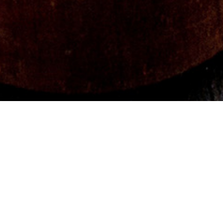
Comida casera para llevar
Nuestros platos
Cocina 100% casera y
caseros
saludable